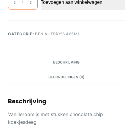
Toevoegen aan winkelwagen
&
Jerry's
Cookie
Dough
465ml
CATEGORIE:
BEN & JERRY'S 465ML
aantal
BESCHRIJVING
BEOORDELINGEN (0)
Beschrijving
Vanilleroomijs met stukken chocolate chip
koekjesdeeg