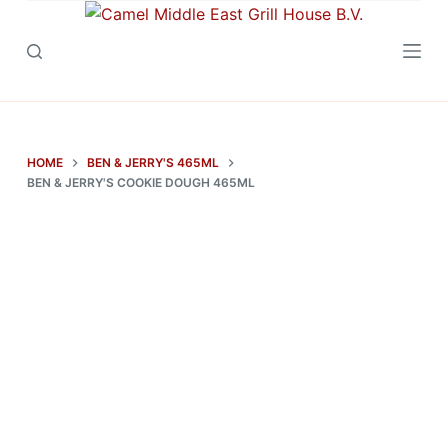
D
o
o
r
g
a
HOME
BEN & JERRY'S 465ML
a
BEN & JERRY'S COOKIE DOUGH 465ML
n
n
a
a
r
a
r
t
i
k