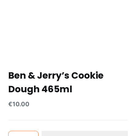
e
l
Ben & Jerry’s Cookie
Dough 465ml
€
10.00
Ben