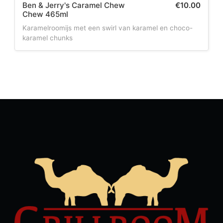
Ben & Jerry's Caramel Chew
€
10.00
Chew 465ml
Karamelroomijs met een swirl van karamel en choco-
karamel chunks