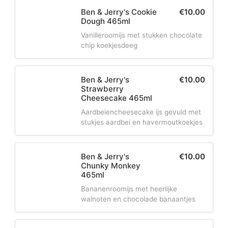
e
Ben & Jerry's Cookie
€
10.00
Dough 465ml
l
Vanilleroomijs met stukken chocolate
chip koekjesdeeg
Ben & Jerry's
€
10.00
Strawberry
Cheesecake 465ml
Aardbeiencheesecake ijs gevuld met
stukjes aardbei en havermoutkoekjes
Ben & Jerry's
€
10.00
Chunky Monkey
465ml
Bananenroomijs met heerlijke
walnoten en chocolade banaantjes