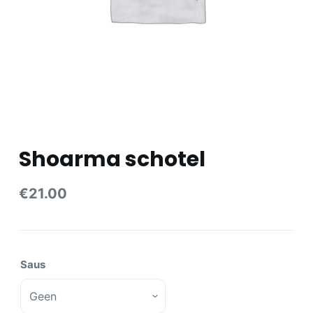
e
l
Shoarma schotel
€
21.00
Saus