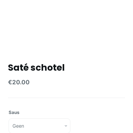
e
l
Saté schotel
€
20.00
Saus