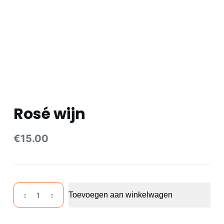
e
l
Rosé wijn
€
15.00
Rosé
Toevoegen aan winkelwagen
wijn
aantal