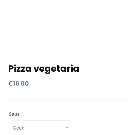
e
l
Pizza vegetaria
€
16.00
Saus