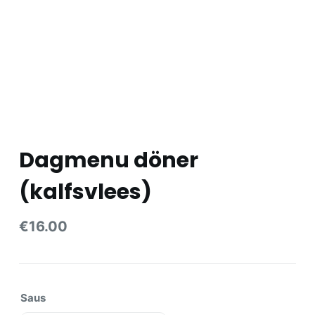
e
l
Dagmenu döner
(kalfsvlees)
€
16.00
Saus