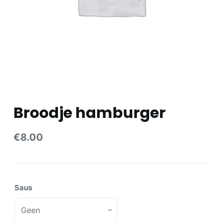
e
l
Broodje hamburger
€
8.00
Saus